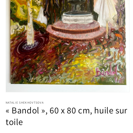
Ouvrir
le
média
NATALIE SHEKHOVTSOVA
« Bandol », 60 x 80 cm, huile sur
1
dans
une
toile
fenêtre
modale