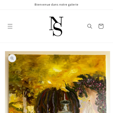
et
Bienvenue dans notre galerie
passer
au
contenu
Panier
Passer aux
informations
produits