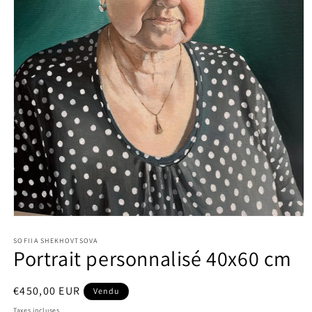
Ouvrir
le
média
SOFIIA SHEKHOVTSOVA
Portrait personnalisé 40x60 cm
1
dans
une
fenêtre
Prix
€450,00 EUR
Vendu
modale
habituel
Taxes incluses.