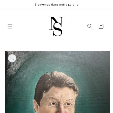
et
Bienvenue dans notre galerie
passer
au
contenu
Panier
Passer aux
informations
produits